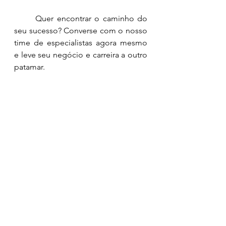
	Quer encontrar o caminho do 
seu sucesso? Converse com o nosso 
time de especialistas agora mesmo 
e leve seu negócio e carreira a outro 
patamar. 
Está em dúvida ainda? Veja os 
depoimentos no nosso site!
Clique 
aqui
e venha voar com a 
gente!