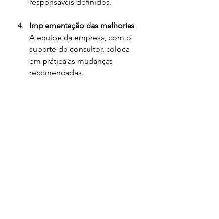
responsáveis definidos.
Implementação das melhorias
A equipe da empresa, com o 
suporte do consultor, coloca 
em prática as mudanças 
recomendadas.
Monitoramento e ajustes
O desempenho é 
acompanhado para garantir 
que os resultados sejam 
alcançados e, se necessário, 
ajustes são feitos.
Esse processo é dinâmico e 
colaborativo. A participação ativa da 
empresa é fundamental para o 
sucesso da consultoria.