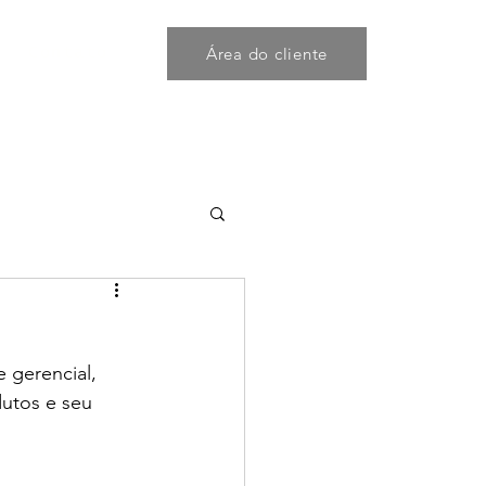
Área do cliente
Contato
Faq
 gerencial, 
utos e seu 