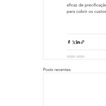
eficaz de precificaç
para cobrir os custo
4Business © 2026.
Nossas rede
Todos os direitos
reservados
Posts recentes