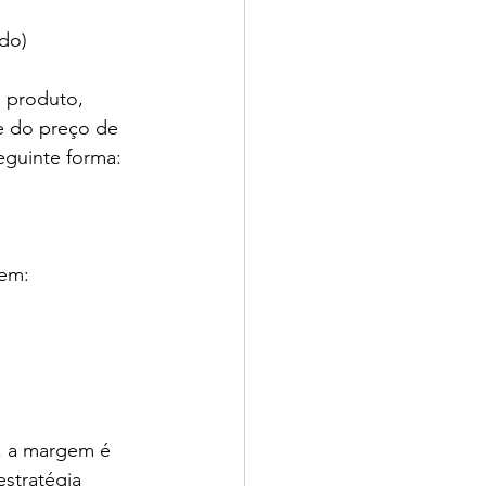
do)
 produto, 
e do preço de 
eguinte forma:
dem:
, a margem é 
stratégia 