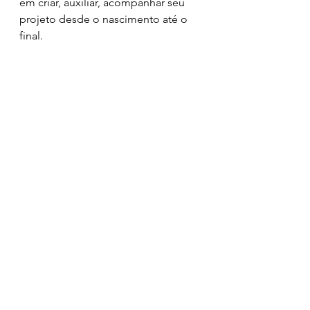
em criar, auxiliar, acompanhar seu 
projeto desde o nascimento até o 
final. 
	Vai iniciar seu projeto? 
Converse com um especialista 
agora mesmo e faça do seu projeto, 
um sucesso!
	Está em dúvida ainda? Veja os 
depoimentos no nosso site!
Clique 
aqui
e venha voar com a 
gente!